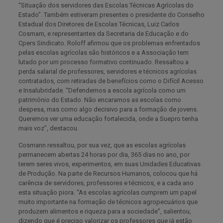
“Situação dos servidores das Escolas Técnicas Agrícolas do
Estado”. Também estiveram presentes o presidente do Conselho
Estadual dos Diretores de Escolas Técnicas, Luiz Carlos
Cosmam, e representantes da Secretaria de Educação e do
Cpers Sindicato. Roloff afirmou que os problemas enfrentados
pelas escolas agrícolas são históricos e a Associação tem
lutado por um processo formativo continuado. Ressaltou a
perda salarial de professores, servidores e técnicos agrícolas
contratados, com retiradas de benefícios como o Difícil Acesso
e Insalubridade. “Defendemos a escola agrícola como um
patrimônio do Estado. Não encaramos as escolas como
despesa, mas como algo decisivo para a formação de jovens.
Queremos ver uma educação fortalecida, onde a Suepro tenha
mais voz”, destacou.
Cosmann ressaltou, por sua vez, que as escolas agrícolas
permanecem abertas 24 horas por dia, 365 dias no ano, por
terem seres vivos, experimentos, em suas Unidades Educativas
de Produção. Na parte de Recursos Humanos, colocou que há
carência de servidores, professores e técnicos, e a cada ano
esta situação piora. “As escolas agrícolas cumprem um papel
muito importante na formação de técnicos agropecuários que
produzem alimentos e riqueza para a sociedade”, salientou,
dizendo que é preciso valorizar os professores que já estão