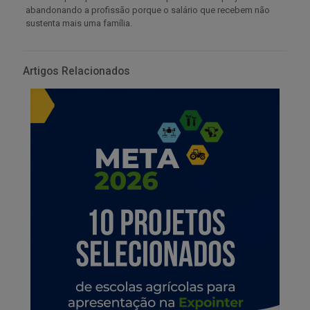
abandonando a profissão porque o salário que recebem não
sustenta mais uma família.
Artigos Relacionados