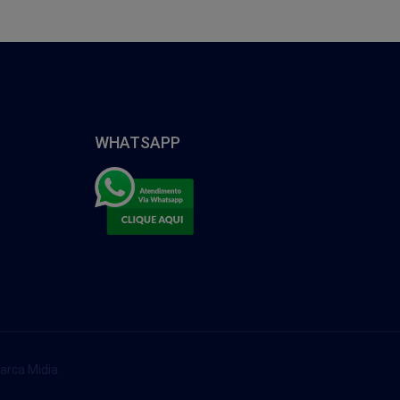
WHATSAPP
arca Midia