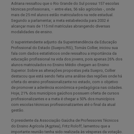
Adriana ressaltou que o Rio Grande do Sul possui 157 escolas
técnicas profissionais, – entre elas, 56 são agrícolas -, onde
mais de 25 mil alunos estão matriculados na rede estadual.
Segundo a parlamentar, a meta estabelecida para 2032 é
alcançar mais de 115 mil matrículas abrangendo diversas
modalidades de ensino.
O superintendente adjunto da Superintendência da Educação
Profissional do Estado (Suepro/RS), Tomás Collier, iniciou sua
fala com dados estatísticos onde ressaltou a importância da
educação profissional na vida dos jovens, pois apenas 26% dos
alunos matriculados no Ensino Médio chegam ao Ensino
Superior. Sobre as alterações propostas pela Suepro, Collier
destacou que está sendo feita uma análise das regiões onde há
oferta do ensino profissionalizante no estado, com o objetivo
de promover a aderência econômica e pedagógica nas cidades.
Hoje, 21% dos municípios gaúchos possuem oferta de cursos
profissionalizantes e a meta é chegar a 50% dos municípios
com escolas técnicas profissionalizantes até o final da atual
gestão.
O presidente da Associação Gaúcha de Professores Técnicos
do Ensino Agrícola (Agptea), Fritz Roloff, lamentou que a
importante reunião tenha sido realizada às vésperas da votação.