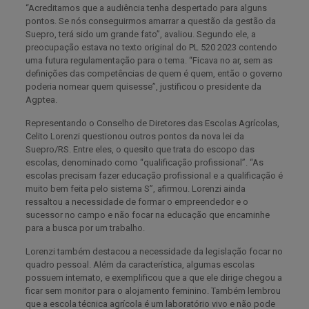
“Acreditamos que a audiência tenha despertado para alguns
pontos. Se nós conseguirmos amarrar a questão da gestão da
Suepro, terá sido um grande fato”, avaliou. Segundo ele, a
preocupação estava no texto original do PL 520 2023 contendo
uma futura regulamentação para o tema. “Ficava no ar, sem as
definições das competências de quem é quem, então o governo
poderia nomear quem quisesse”, justificou o presidente da
Agptea.
Representando o Conselho de Diretores das Escolas Agrícolas,
Celito Lorenzi questionou outros pontos da nova lei da
Suepro/RS. Entre eles, o quesito que trata do escopo das
escolas, denominado como “qualificação profissional”. “As
escolas precisam fazer educação profissional e a qualificação é
muito bem feita pelo sistema S”, afirmou. Lorenzi ainda
ressaltou a necessidade de formar o empreendedor e o
sucessor no campo e não focar na educação que encaminhe
para a busca por um trabalho.
Lorenzi também destacou a necessidade da legislação focar no
quadro pessoal. Além da característica, algumas escolas
possuem internato, e exemplificou que a que ele dirige chegou a
ficar sem monitor para o alojamento feminino. Também lembrou
que a escola técnica agrícola é um laboratório vivo e não pode