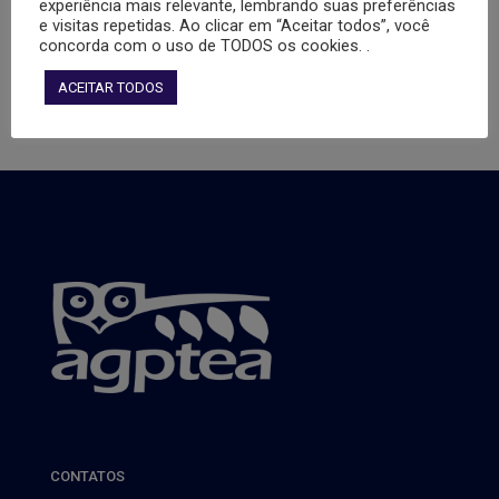
experiência mais relevante, lembrando suas preferências
do mandato, salvo se cometer falta grave nos termos da lei.
e visitas repetidas. Ao clicar em “Aceitar todos”, você
concorda com o uso de TODOS os cookies. .
Parágrafo Único – As disposições deste artigo implicam-se à
organização de sindicatos rurais e de colônia de pescadores,
ACEITAR TODOS
atendidas as condições que alei estabelece.
Fonte:
AGPTEA
CONTATOS