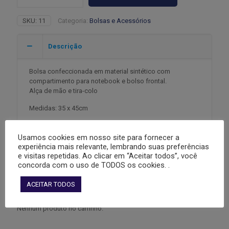
quantidade
SKU:
11
Categoria:
Bolsas e Acessórios
Descrição
Bolsa confeccionada em material sintético com
compartimento para notebook e bolso frontal.
Alça de mão e tira-colo
Medidas: 35 x 45cm
Usamos cookies em nosso site para fornecer a
experiência mais relevante, lembrando suas preferências
Informação adicional
e visitas repetidas. Ao clicar em “Aceitar todos”, você
concorda com o uso de TODOS os cookies. .
ACEITAR TODOS
Carrinho
Nenhum produto no carrinho.