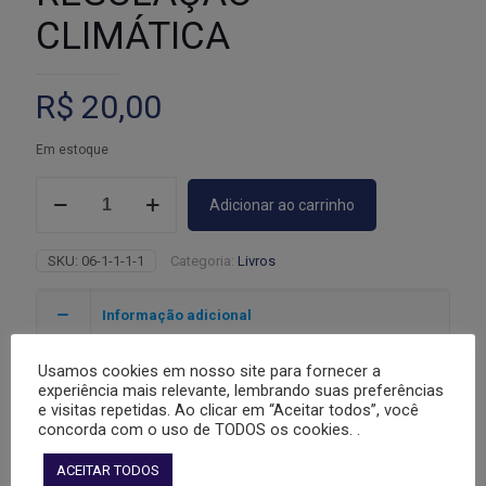
CLIMÁTICA
R$
20,00
Em estoque
CARTILHA
Adicionar ao carrinho
DA
REGULAÇÃO
CLIMÁTICA
SKU:
06-1-1-1-1
Categoria:
Livros
quantidade
Informação adicional
Usamos cookies em nosso site para fornecer a
Peso
0,400 kg
experiência mais relevante, lembrando suas preferências
e visitas repetidas. Ao clicar em “Aceitar todos”, você
Dimensões
16 × 23 × 5 cm
concorda com o uso de TODOS os cookies. .
cor
Marrom, Preto
ACEITAR TODOS