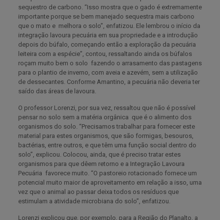
sequestro de carbono. “Isso mostra que o gado é extremamente
importante porque se bem manejado sequestra mais carbono
que o mato e melhora o solo”, enfatizou. Ele lembrou o início da
integração lavoura pecuária em sua propriedade e a introdução
depois do búfalo, começando então a exploração da pecuária
leiteira com a espécie”, contou, ressaltando ainda os búfalos
roçam muito bem o solo fazendo o arrasamento das pastagens
para o plantio de inverno, com aveia e azevém, sem a utilização
de dessecantes. Conforme Amantino, a pecuária não deveria ter
saído das áreas de lavoura.
O professor Lorenzi, por sua vez, ressaltou que não é possível
pensar no solo sem a matéria orgânica que é o alimento dos
organismos do solo. “Precisamos trabalhar para fornecer este
material para estes organismos, que são formigas, besouros,
bactérias, entre outros, e que têm uma função social dentro do
solo”, explicou. Colocou, ainda, que é preciso tratar estes
organismos para que dêem retorno e a Integração Lavoura
Pecuária favorece muito. “O pastoreio rotacionado fornece um
potencial muito maior de aproveitamento em relação a isso, uma
vez que o animal ao passar deixa todos os resíduos que
estimulam a atividade microbiana do solo”, enfatizou.
Lorenzi explicou que, por exemplo, para a Região do Planalto, a