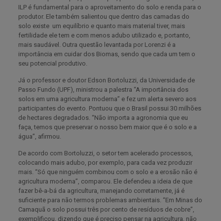
ILP é fundamental para o aproveitamento do solo e renda para o
produtor. Ele também salientou que dentro das camadas do
solo existe um equilíbrio e quanto mais material tiver, mais
fertilidade ele tem e com menos adubo utilizado e, portanto,
mais saudável. Outra questão levantada por Lorenzi é a
importância em cuidar dos Biomas, sendo que cada um tem o
seu potencial produtivo.
Já o professor e doutor Edson Bortoluzzi, da Universidade de
Passo Fundo (UPF), ministrou a palestra “A importância dos
solos em uma agricultura moderna” e fez um alerta severo aos
participantes do evento. Pontuou que o Brasil possui 30 milhões
de hectares degradados. “Não importa a agronomia que eu
faça, temos que preservar o nosso bem maior que é o solo e a
água”, afirmou.
De acordo com Bortoluzzi, o setor tem acelerado processos,
colocando mais adubo, por exemplo, para cada vez produzir
mais. “Só que ninguém combinou com o solo e a erosão não é
agricultura moderna”, comparou. Ele defendeu a ideia de que
fazer bê-a-bá da agricultura, manejando corretamente, já é
suficiente para não termos problemas ambientais. “Em Minas do
Camaquã o solo possui três por cento de resíduos de cobre”,
exemplificou, dizendo que é preciso pensar na agricultura, não