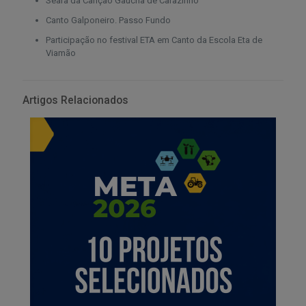
Seara da Canção Gaúcha de Carazinho
Canto Galponeiro. Passo Fundo
Participação no festival ETA em Canto da Escola Eta de
Viamão
Artigos Relacionados