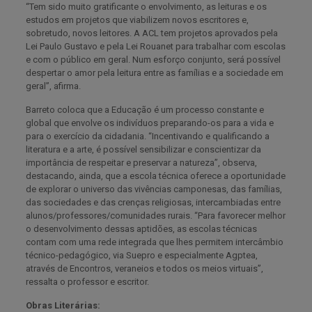
“Tem sido muito gratificante o envolvimento, as leituras e os
estudos em projetos que viabilizem novos escritores e,
sobretudo, novos leitores. A ACL tem projetos aprovados pela
Lei Paulo Gustavo e pela Lei Rouanet para trabalhar com escolas
e com o público em geral. Num esforço conjunto, será possível
despertar o amor pela leitura entre as famílias e a sociedade em
geral”, afirma.
Barreto coloca que a Educação é um processo constante e
global que envolve os indivíduos preparando-os para a vida e
para o exercício da cidadania. “Incentivando e qualificando a
literatura e a arte, é possível sensibilizar e conscientizar da
importância de respeitar e preservar a natureza”, observa,
destacando, ainda, que a escola técnica oferece a oportunidade
de explorar o universo das vivências camponesas, das famílias,
das sociedades e das crenças religiosas, intercambiadas entre
alunos/professores/comunidades rurais. “Para favorecer melhor
o desenvolvimento dessas aptidões, as escolas técnicas
contam com uma rede integrada que lhes permitem intercâmbio
técnico-pedagógico, via Suepro e especialmente Agptea,
através de Encontros, veraneios e todos os meios virtuais”,
ressalta o professor e escritor.
Obras Literárias: