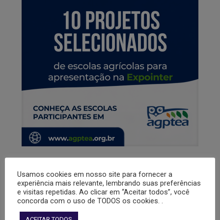
Meta 2026 seleciona dez projetos de escolas agrícolas para
apresentação na Expointer
Usamos cookies em nosso site para fornecer a
experiência mais relevante, lembrando suas preferências
e visitas repetidas. Ao clicar em “Aceitar todos”, você
Leia mais
concorda com o uso de TODOS os cookies. .
ACEITAR TODOS