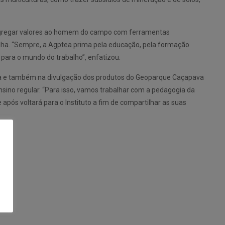
a agregar valores ao homem do campo com ferramentas
lha. “Sempre, a Agptea prima pela educação, pela formação
ara o mundo do trabalho”, enfatizou.
isa e também na divulgação dos produtos do Geoparque Caçapava
sino regular. “Para isso, vamos trabalhar com a pedagogia da
 após voltará para o Instituto a fim de compartilhar as suas