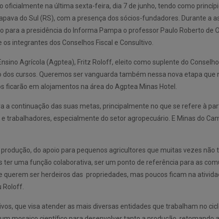
 oficialmente na última sexta-feira, dia 7 de junho, tendo como princíp
pava do Sul (RS), com a presença dos sócios-fundadores. Durante a ass
ito para a presidência do Informa Pampa o professor Paulo Roberto de Ol
 os integrantes dos Conselhos Fiscal e Consultivo.
ino Agrícola (Agptea), Fritz Roloff, eleito como suplente do Conselho F
tão dos cursos. Queremos ser vanguarda também nessa nova etapa que
os ficarão em alojamentos na área do Agptea Minas Hotel.
a continuação das suas metas, principalmente no que se refere à part
 e trabalhadores, especialmente do setor agropecuário. E Minas do C
a produção, do apoio para pequenos agricultores que muitas vezes não 
os ter uma função colaborativa, ser um ponto de referência para as 
e querem ser herdeiros das propriedades, mas poucos ficam na atividade 
 Roloff.
vos, que visa atender as mais diversas entidades que trabalham no ciclo
 e um mosaico científico para desenvolver tanto a produção, retomando 