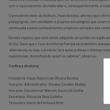
com o repovoamento da mata ciliar e, consequentemente, a volta
O presidente eleito do Instituto, Paulo Benites, afirmou que 
pedagógicas, com atividades e projetos estratégicos que visam 
continuada e pelos conhecimentos empíricos somados aos conhec
Benites explicou que está sendo adquirido um prédio na região
do Sul. Disse que o foco do Informa Pampa será também acessar o
alternância, ou seja, o produtor terá aulas práticas e teóricas re
experiências, diversificando assim os saberes”, observou.
Confira a diretoria:
Presidente: Paulo Roberto de Oliveira Benites
Vice pres. Administrativo: Rosane Coradini Abdala
Vice pres. Educacional: Marcelo Souza da Cunha
Secretária: Vitória da Silva Godinho
Tesoureiro: Ivanói da Fontoura Brito