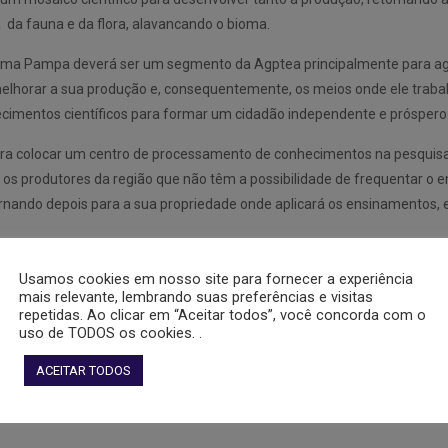
 da fauna e da flora, alavancando o bioma.
o Informa Pampa deverá ser um segmento da Agptea principalmente par
melhorar a sua produção e, consequentemente, os meios onde ele traba
imentos científicos para formar um cidadão independente e próspero p
 para colocar um centro de processamento de conhecimentos na pesqu
s produtores da região que não têm a possibilidade de frequentar o en
tornando depois para a sua propriedade onde aplicará os ensinamentos, e
Usamos cookies em nosso site para fornecer a experiência
mais relevante, lembrando suas preferências e visitas
repetidas. Ao clicar em “Aceitar todos”, você concorda com o
uso de TODOS os cookies. .
ACEITAR TODOS