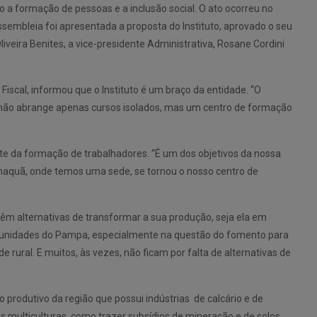
io a formação de pessoas e a inclusão social. O ato ocorreu no
embleia foi apresentada a proposta do Instituto, aprovado o seu
iveira Benites, a vice-presidente Administrativa, Rosane Cordini
iscal, informou que o Instituto é um braço da entidade. “O
 não abrange apenas cursos isolados, mas um centro de formação
e da formação de trabalhadores. “É um dos objetivos da nossa
amaquã, onde temos uma sede, se tornou o nosso centro de
têm alternativas de transformar a sua produção, seja ela em
comunidades do Pampa, especialmente na questão do fomento para
rural. E muitos, às vezes, não ficam por falta de alternativas de
 produtivo da região que possui indústrias de calcário e de
as multiculturas, como trazer subsídios de mineração e de solos,