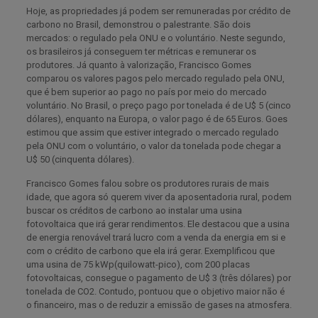
Hoje, as propriedades já podem ser remuneradas por crédito de
carbono no Brasil, demonstrou o palestrante. São dois
mercados: o regulado pela ONU e o voluntário. Neste segundo,
os brasileiros já conseguem ter métricas e remunerar os
produtores. Já quanto à valorização, Francisco Gomes
comparou os valores pagos pelo mercado regulado pela ONU,
que é bem superior ao pago no país por meio do mercado
voluntário. No Brasil, o preço pago por tonelada é de U$ 5 (cinco
dólares), enquanto na Europa, o valor pago é de 65 Euros. Goes
estimou que assim que estiver integrado o mercado regulado
pela ONU com o voluntário, o valor da tonelada pode chegar a
U$ 50 (cinquenta dólares).
Francisco Gomes falou sobre os produtores rurais de mais
idade, que agora só querem viver da aposentadoria rural, podem
buscar os créditos de carbono ao instalar uma usina
fotovoltaica que irá gerar rendimentos. Ele destacou que a usina
de energia renovável trará lucro com a venda da energia em si e
com o crédito de carbono que ela irá gerar. Exemplificou que
uma usina de 75 kWp(quilowatt-pico), com 200 placas
fotovoltaicas, consegue o pagamento de U$ 3 (três dólares) por
tonelada de CO2. Contudo, pontuou que o objetivo maior não é
o financeiro, mas o de reduzir a emissão de gases na atmosfera.