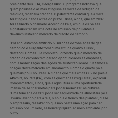
presidente dos EUA, George Bush. O programa indicava que
quem poluísse o ar, mas atingisse as metas de redução de
resíduos, receberia créditos. O palestrante contou que a meta
foi atingida 7 anos antes do prazo. Disse, ainda, que em 2007
foi assinado o chamado Acordo de País, em que os países
signatários teriam uma cota de emissão de poluentes e
deveriam instalar o mercado de crédito de carbono.
“Por ano, estamos emitindo 55 milhões de toneladas de gás
carbônico e é urgente tomar uma atitude quanto a isso”,
destacou Gomes. Ele completou dizendo que o mercado de
crédito de carbono tem gerado oportunidades às empresas,
com a monetização das ações de sustentabilidade. “Já temos a
criação deste mercado em andamento. Somos o quarto país
que mais polui no Brasil. A cidade que mais emite CO2 no país é
Altamira, no Pará (PA), com as queimadas irregulares”, explicou.
Complementou, ainda, que a agricultura é uma oportunidade
imensa de se criar metas para poder monetizar as culturas.
“Uma tonelada de CO2 pode ser sequestrada da atmosfera pela
lavoura levando para a raíz, o solo e o tronco das plantas”, disse
o empresário, ressaltando que não basta uma ação para não
emissão por um lado, se houver prejuízo ao meio ambiente, por
outro.