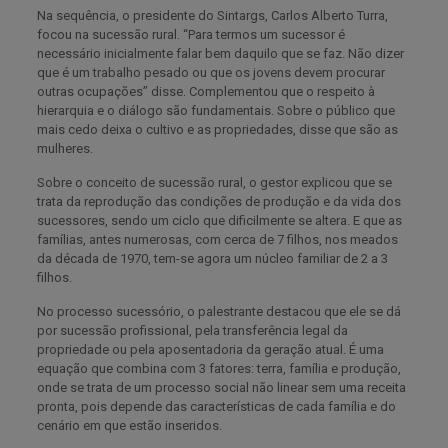
Na sequência, o presidente do Sintargs, Carlos Alberto Turra,
focou na sucessão rural. “Para termos um sucessor é
necessário inicialmente falar bem daquilo que se faz. Não dizer
que é um trabalho pesado ou que os jovens devem procurar
outras ocupações” disse. Complementou que o respeito à
hierarquia e o diálogo são fundamentais. Sobre o público que
mais cedo deixa o cultivo e as propriedades, disse que são as
mulheres.
Sobre o conceito de sucessão rural, o gestor explicou que se
trata da reprodução das condições de produção e da vida dos
sucessores, sendo um ciclo que dificilmente se altera. E que as
famílias, antes numerosas, com cerca de 7 filhos, nos meados
da década de 1970, tem-se agora um núcleo familiar de 2 a 3
filhos.
No processo sucessório, o palestrante destacou que ele se dá
por sucessão profissional, pela transferência legal da
propriedade ou pela aposentadoria da geração atual. É uma
equação que combina com 3 fatores: terra, família e produção,
onde se trata de um processo social não linear sem uma receita
pronta, pois depende das características de cada família e do
cenário em que estão inseridos.