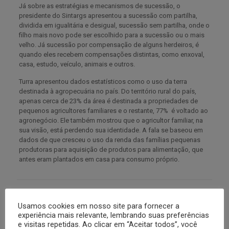
Já sobre as estratégias e mecanismos de sucessão, o
presidente do Sintargs apresentou a sucessão com partilha,
dividida em igualitária e desigual, sucessão sem partilha, onde o
filho mais novo pode ser escolhido para a sucessão ou o mais
velho. Já sucessão por compensação de alguns herdeiros, é
quando eles recebem compensações distintas, como enxoval,
casa, estudo, veículo, animais e outros.
Turra apresentou dados estatísticos como o uso da terra
destinada à agropecuária no país. Do território rural do país,
apenas cerca de 23% da área é destinada a propriedades de
pequenos agricultores familiares e o restante, 77% é voltado ao
agronegócio. Ele também mostrou que o agricultor familiar, na
sua visão, está perdendo sua identidade. A fala se baseou em
dados de que cresceu o uso da renda das famílias pequenas
produtoras para aquisição de produtos para alimentação, que
antes eram plantados em casa para consumo próprio.
Artigos Relacionados
Usamos cookies em nosso site para fornecer a
experiência mais relevante, lembrando suas preferências
e visitas repetidas. Ao clicar em “Aceitar todos”, você