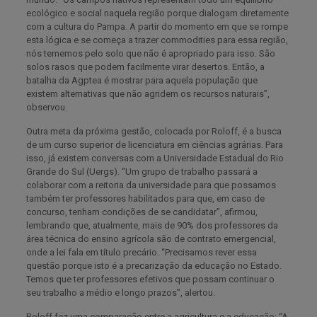
ecológico e social naquela região porque dialogam diretamente
com a cultura do Pampa. A partir do momento em que se rompe
esta lógica e se começa a trazer commodities para essa região,
nós tememos pelo solo que não é apropriado para isso. São
solos rasos que podem facilmente virar desertos. Então, a
batalha da Agptea é mostrar para aquela população que
existem alternativas que não agridem os recursos naturais”,
observou.
Outra meta da próxima gestão, colocada por Roloff, é a busca
de um curso superior de licenciatura em ciências agrárias. Para
isso, já existem conversas com a Universidade Estadual do Rio
Grande do Sul (Uergs). “Um grupo de trabalho passará a
colaborar com a reitoria da universidade para que possamos
também ter professores habilitados para que, em caso de
concurso, tenham condições de se candidatar”, afirmou,
lembrando que, atualmente, mais de 90% dos professores da
área técnica do ensino agrícola são de contrato emergencial,
onde a lei fala em título precário. “Precisamos rever essa
questão porque isto é a precarização da educação no Estado.
Temos que ter professores efetivos que possam continuar o
seu trabalho a médio e longo prazos”, alertou.
Roloff fez uma comparação entre a agricultura e a educação: “A