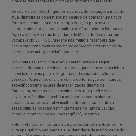
direções das escolas na promoção do trabalho realizado.
De acordo com Roloff, que foi reconduzido ao cargo, a meta da
atual diretoria se concretizou no sentido de começar uma nova
forma de gestão, abrindo o campo de ação para novos
empreendimentos, como o Instituto de Formação do Pampa e o
Agptea Minas Hotel, na localidade de Minas do Camaquã, em
Caçapava do Sul (RS). “Ainda temos muito a fazer para que
esses empreendimentos realmente comecem a ter vida própria
e possam se autogerenciar”, comentou.
O dirigente salientou que a nova gestão pretende seguir
trabalhando para que o Instituto possa garantir novos caminhos,
especialmente na parte de agroindústria e na formação de
pessoas. “Queremos criar um centro de formação com cursos
específicos tanto na área de mecanização quanto de
fruticultura, em particular nas culturas de noz-pecã e das
oliveiras. Além disso, também estão nos nossos planos
pequenas parcelas de vitivinicultura de forma que também
essas culturas possam ser implantadas no Pampa Gaúcho,
como já acontece em algumas regiões”, informou.
Roloff reforçou a importância de que os campos sobrevivam e
o Pampa gaúcho não perca a sua identidade de melhor carne do
mundo. “Os campos nativos representam todo um equilíbrio