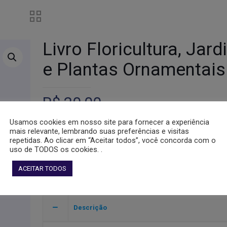
Livro Floricultura, Jar
e Plantas Ornamentais
R$
20,00
Usamos cookies em nosso site para fornecer a experiência
Em estoque
mais relevante, lembrando suas preferências e visitas
repetidas. Ao clicar em “Aceitar todos”, você concorda com o
Livro
uso de TODOS os cookies. .
Adicionar ao carrinho
Floricultura,
ACEITAR TODOS
Jardinagem
Categoria:
Livros
SKU:
07
e
Plantas
Ornamentais
Descrição
quantidade