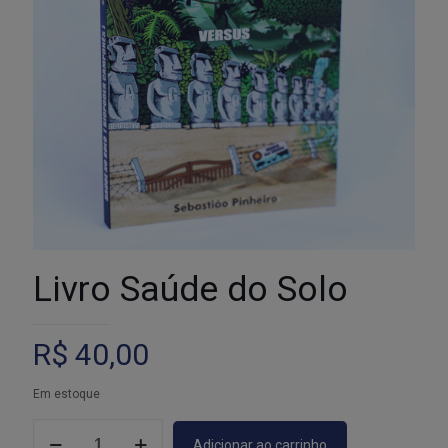
Livro Saúde do Solo
R$
40,00
Em estoque
Livro
Adicionar ao carrinho
Saúde