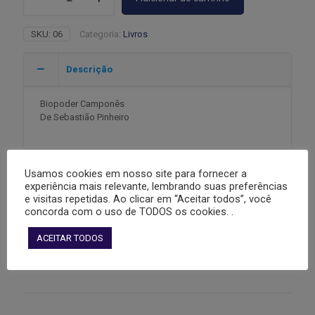
do
Solo
SKU:
06
Categoria:
Livros
quantidade
Descrição
Biopoder Camponês
De Sebastião Pinheiro
Informação adicional
Usamos cookies em nosso site para fornecer a
experiência mais relevante, lembrando suas preferências
e visitas repetidas. Ao clicar em “Aceitar todos”, você
concorda com o uso de TODOS os cookies. .
Carrinho
ACEITAR TODOS
Nenhum produto no carrinho.