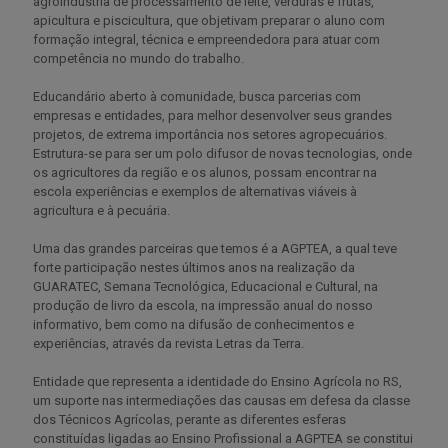
agroindústria de processamento de leite, verduras e frutas,
apicultura e piscicultura, que objetivam preparar o aluno com
formação integral, técnica e empreendedora para atuar com
competência no mundo do trabalho.
Educandário aberto à comunidade, busca parcerias com
empresas e entidades, para melhor desenvolver seus grandes
projetos, de extrema importância nos setores agropecuários.
Estrutura-se para ser um polo difusor de novas tecnologias, onde
os agricultores da região e os alunos, possam encontrar na
escola experiências e exemplos de alternativas viáveis à
agricultura e à pecuária.
Uma das grandes parceiras que temos é a AGPTEA, a qual teve
forte participação nestes últimos anos na realização da
GUARATEC, Semana Tecnológica, Educacional e Cultural, na
produção de livro da escola, na impressão anual do nosso
informativo, bem como na difusão de conhecimentos e
experiências, através da revista Letras da Terra.
Entidade que representa a identidade do Ensino Agrícola no RS,
um suporte nas intermediações das causas em defesa da classe
dos Técnicos Agrícolas, perante as diferentes esferas
constituídas ligadas ao Ensino Profissional a AGPTEA se constitui