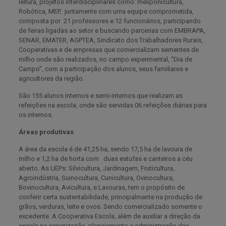
leitura, projetos interdisciplinares como: meliponicultura,
Robótica, MEP, juntamente com uma equipe comprometida,
composta por 21 professores e 12 funcionários, participando
de feiras ligadas ao setor e buscando parcerias com EMBRAPA,
SENAR, EMATER, AGPTEA, Sindicato dos Trabalhadores Rurais,
Cooperativas e de empresas que comercializam sementes de
milho onde são realizados, no campo experimental, “Dia de
Campo”, com a participação dos alunos, seus familiares e
agricultores da região.
São 155 alunos internos e semi-internos que realizam as
refeições na escola, onde são servidas 06 refeições diárias para
os internos.
Áreas produtivas
A área da escola é de 41,25 ha, sendo 17,5 ha de lavoura de
milho e 1,2 ha de horta com duas estufas e canteiros a céu
aberto. As UEPs: Silvicultura, Jardinagem, Fruticultura,
Agroindústria, Suinocultura, Cunicultura, Ovinocultura,
Bovinocultura, Avicultura, e Lavouras, tem o propósito de
conferir certa sustentabilidade, principalmente na produção de
grãos, verduras, leite e ovos. Sendo comercializado somente o
excedente. A Cooperativa Escola, além de auxiliar a direção da
escola na organização, planejamento e administração das