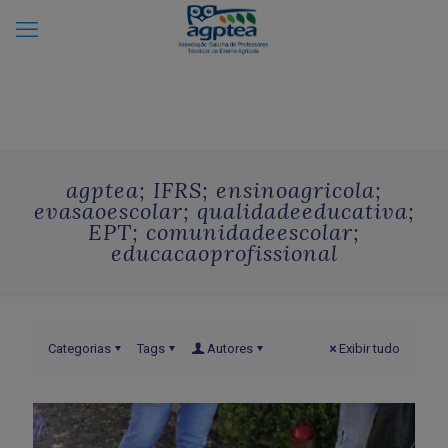
agptea; IFRS; ensinoagricola;
evasaoescolar; qualidadeeducativa;
EPT; comunidadeescolar;
educacaoprofissional
Categorias
Tags
Autores
Exibir tudo