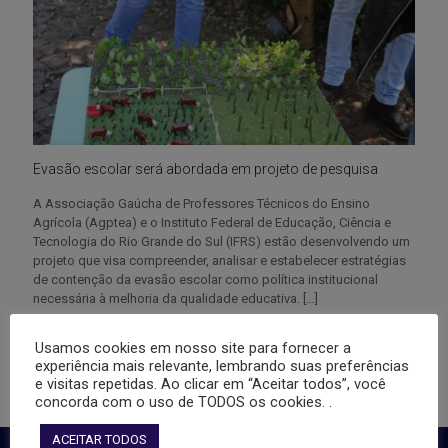
Evasão escolar será abordada em projeto de pesquisa
A Associação Gaúcha de Professores Técnicos do Ensino
Agrícola (Agptea) e o Instituto Federal de Educação, Ciência e
Tecnologia do Rio Grande do Sul (IFRS) estão desenvolvendo um
projeto que visa compreender, analisar e estabelecer estratégias
de contenção da evasão escolar como política institucional
necessária à melhoria da qualidade educativa.
[…]
1
0
Leia mais
Usamos cookies em nosso site para fornecer a
experiência mais relevante, lembrando suas preferências
e visitas repetidas. Ao clicar em “Aceitar todos”, você
concorda com o uso de TODOS os cookies. .
ACEITAR TODOS