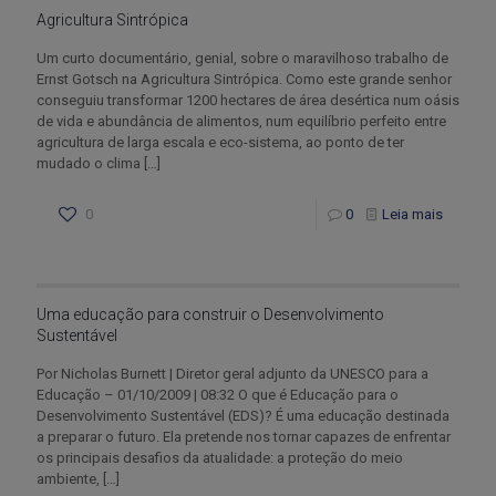
Agricultura Sintrópica
Um curto documentário, genial, sobre o maravilhoso trabalho de
Ernst Gotsch na Agricultura Sintrópica. Como este grande senhor
conseguiu transformar 1200 hectares de área desértica num oásis
de vida e abundância de alimentos, num equilíbrio perfeito entre
agricultura de larga escala e eco-sistema, ao ponto de ter
mudado o clima
[…]
0
0
Leia mais
Uma educação para construir o Desenvolvimento
Sustentável
Por Nicholas Burnett | Diretor geral adjunto da UNESCO para a
Educação – 01/10/2009 | 08:32 O que é Educação para o
Desenvolvimento Sustentável (EDS)? É uma educação destinada
a preparar o futuro. Ela pretende nos tornar capazes de enfrentar
os principais desafios da atualidade: a proteção do meio
ambiente,
[…]