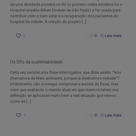
de uma atividade pioneira no RS (o pioneiro nesta iniciativa foi o
Hospital Israelita Albert Einstein de São Paulo) e foi criada para
contribuir com o bem estar e a recuperação dos pacientes do
hospital da cidade. A criação do projeto
[…]
0
0
Leia mais
Os 5R’s da sustentabilidade
Certa vez escutei uma frase interrogativa, que dizia assim: “Nós
chamamos de Meio ambiente, porque já destruímos metade”?
Infelizmente, não consegui comprovar a autoria da frase, mas
creio que avaliando o mundo atual em que vivemos talvez sua
definição se aplicasse muito bem a real situação que vemos
como as
[…]
1
0
Leia mais