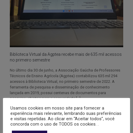
Biblioteca Virtual da Agptea recebe mais de 635 mil acessos
no primeiro semestre
No último dia 30 de junho, a Associação Gaúcha de Professores
Técnicos de Ensino Agrícola (Agptea) contabilizou 635 mil 294
acessos à Biblioteca Virtual, no primeiro semestre de 2022. A
ferramenta de pesquisa e disseminação de conhecimento
lançada em 2019, possui centenas de documentos para
pesquisa, abertos para a comunidade
[…]
Usamos cookies em nosso site para fornecer a
4
0
Leia mais
experiência mais relevante, lembrando suas preferências
e visitas repetidas. Ao clicar em “Aceitar todos”, você
concorda com o uso de TODOS os cookies. .