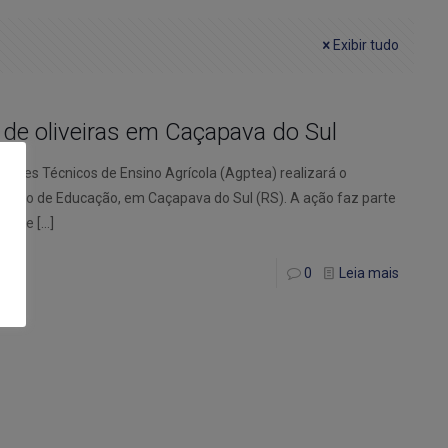
Exibir tudo
a de oliveiras em Caçapava do Sul
sores Técnicos de Ensino Agrícola (Agptea) realizará o
Instituto de Educação, em Caçapava do Sul (RS). A ação faz parte
tidade
[…]
0
Leia mais