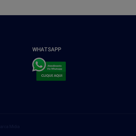
WHATSAPP
arca Midia