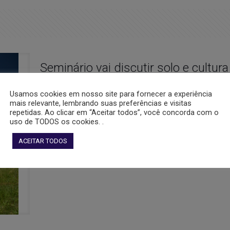
Seminário vai discutir solo e cultur
Nos dias 17 e 18 de agosto, a Associação Gaúcha de Profes
Usamos cookies em nosso site para fornecer a experiência
Seminário “Solos e Cultura de Oliveiras”, no auditório do 
mais relevante, lembrando suas preferências e visitas
repetidas. Ao clicar em “Aceitar todos”, você concorda com o
do início dos trabalhos na região, onde recentemente a en
uso de TODOS os cookies. .
Gostou disso?
2
ACEITAR TODOS