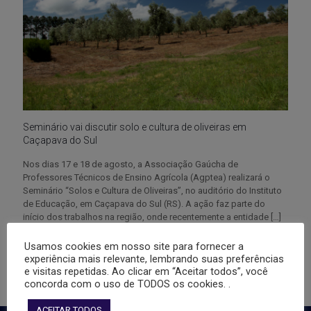
Seminário vai discutir solo e cultura de oliveiras em
Caçapava do Sul
Nos dias 17 e 18 de agosto, a Associação Gaúcha de
Professores Técnicos de Ensino Agrícola (Agptea) realizará o
Seminário “Solos e Cultura de Oliveiras”, no auditório do Instituto
de Educação, em Caçapava do Sul (RS). A ação faz parte do
início dos trabalhos na região, onde recentemente a entidade
[…]
Usamos cookies em nosso site para fornecer a
2
0
Leia mais
experiência mais relevante, lembrando suas preferências
e visitas repetidas. Ao clicar em “Aceitar todos”, você
concorda com o uso de TODOS os cookies. .
ACEITAR TODOS