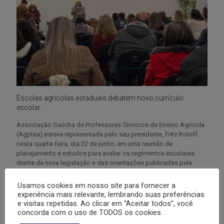
Escolas agrícolas estaduais debatem novo currículo
escolar
Associação Gaúcha de Professores Técnicos de Ensino Agrícola
(Agptea) esteve representada pelo seu presidente, Fritz Roloff,
nesta quarta-feira, dia 22 de junho, em uma reunião de
planejamento e estudos para avaliar os regimentos escolares
diante da nova legislação e das orientações publicadas pela
Secretaria da Educação, no início do ano,
[…]
Usamos cookies em nosso site para fornecer a
experiência mais relevante, lembrando suas preferências
4
0
Leia mais
e visitas repetidas. Ao clicar em “Aceitar todos”, você
concorda com o uso de TODOS os cookies. .