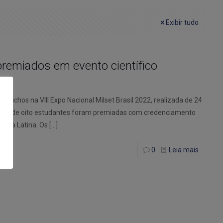
Exibir tudo
premiados em evento científico
aúchos na VIII Expo Nacional Milset Brasil 2022, realizada de 24
gação de oito estudantes foram premiadas com credenciamento
érica Latina. Os
[…]
0
Leia mais