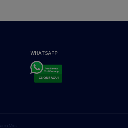
WHATSAPP
arca Midia