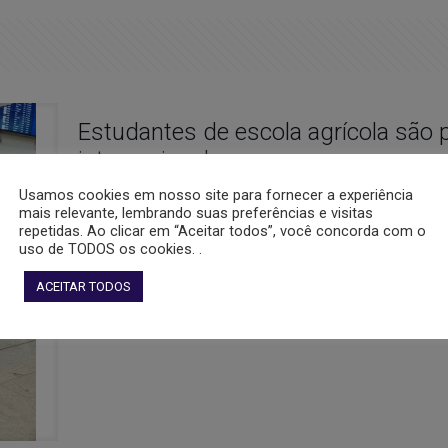
Estudantes de escola agrícola são 
internacional
Usamos cookies em nosso site para fornecer a experiência
A Escola Estadual Técnica Celeste Gobbato representou os g
mais relevante, lembrando suas preferências e visitas
a 28 de maio em Fortaleza, Ceará. As pesquisas da dele
repetidas. Ao clicar em “Aceitar todos”, você concorda com o
uso de TODOS os cookies. .
para eventos científicos do Brasil e de outros países da Am
ACEITAR TODOS
Gostou disso?
3