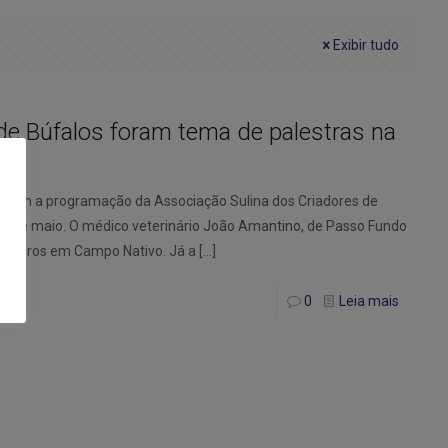
Exibir tudo
 de Búfalos foram tema de palestras na
rcaram a programação da Associação Sulina dos Criadores de
, 20 de maio. O médico veterinário João Amantino, de Passo Fundo
Leiteiros em Campo Nativo. Já a
[…]
0
Leia mais