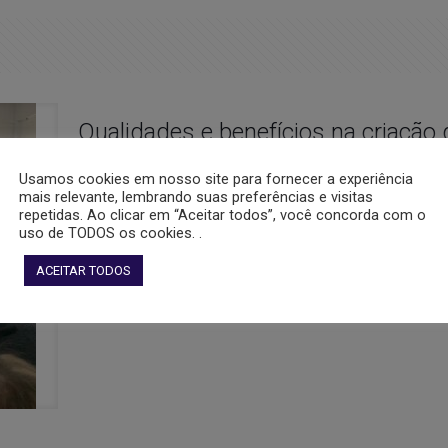
Qualidades e benefícios na criação
Expoleite Fenasul
Usamos cookies em nosso site para fornecer a experiência
mais relevante, lembrando suas preferências e visitas
Palestras sobre manejo e qualidade do leite bubalino ma
repetidas. Ao clicar em “Aceitar todos”, você concorda com o
Búfalos (Ascribu) na Expoleite Fenasul, nesta sexta-feira
uso de TODOS os cookies. .
(RS), falou sobre “Manejo Integrado de Búfalas e Bovinos 
ACEITAR TODOS
Gostou disso?
0