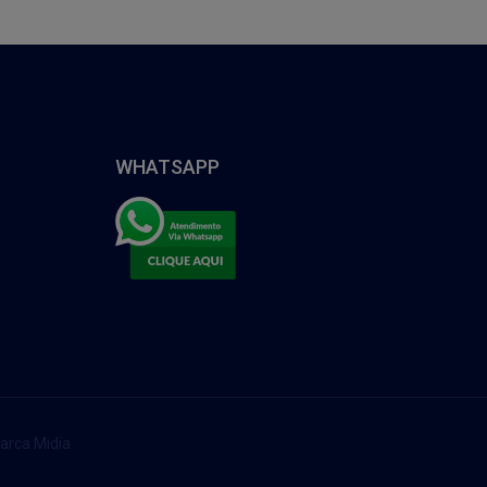
WHATSAPP
arca Midia