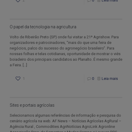
2
0
Leia mais
O papel da tecnologia na agricultura
Volto de Ribeirão Preto (SP) onde fui visitar a 21ª Agrishow. Para
organizadores e patrocinadores, “mais do que uma feira de
negócios, palco do sucesso do agronegócio brasileiro”. Para
nossas folhas e telas cotidianas, oportunidade de mostrar o viés
boiadeiro dos principais candidatos ao Planalto. É mesmo grande
a Feira.
[…]
1
0
Leia mais
Sites e portais agrícolas
Selecionamos algumas referências de informação e pesquisa do
cenário agrícola na web. AF News – Notícias Agrícolas AgRural –
Agência Rural , Commodities AgriNotícias AgroLink Agronline