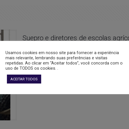
Suepro e diretores de escolas agrí
nova BNCC na casa da Agptea no P
Usamos cookies em nosso site para fornecer a experiência
mais relevante, lembrando suas preferências e visitas
Uma visão mais ampliada sobre a readequação curricular d
repetidas. Ao clicar em “Aceitar todos”, você concorda com o
principal abordagem da reunião realizada nesta quinta-fei
uso de TODOS os cookies. .
da Superintendência da Educação Profissional do Rio Grand
ACEITAR TODOS
Gostou disso?
3