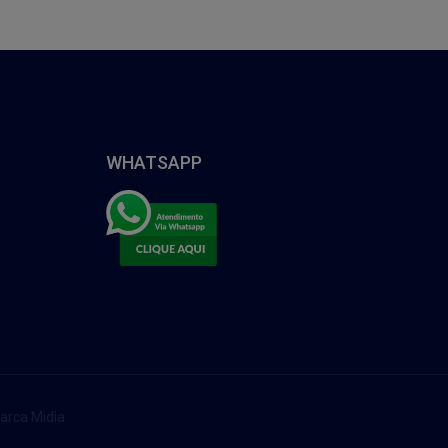
WHATSAPP
arca Midia