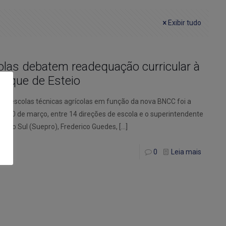
Exibir tudo
colas debatem readequação curricular à
arque de Esteio
as escolas técnicas agrícolas em função da nova BNCC foi a
ra, 10 de março, entre 14 direções de escola e o superintendente
e do Sul (Suepro), Frederico Guedes,
[…]
0
Leia mais