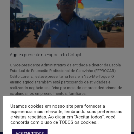
Agptea presente na Expodireto Cotrijal
O vice-presidente Administrativo da entidade e diretor da Escola
Estadual de Educação Profissional de Carazinho (EEPROCAR),
Celito Lorenzi, esteve presente na feira em Não-Me-Toque. O
ensino agrícola também está participando de atividades e
realizando negócios na feira por meio do empreendedorismo de
ex-alunos nos empreendimentos. familiares.
Usamos cookies em nosso site para fornecer a
3
0
Leia mais
experiência mais relevante, lembrando suas preferências
e visitas repetidas. Ao clicar em “Aceitar todos”, você
concorda com o uso de TODOS os cookies. .
ACEITAR TODOS