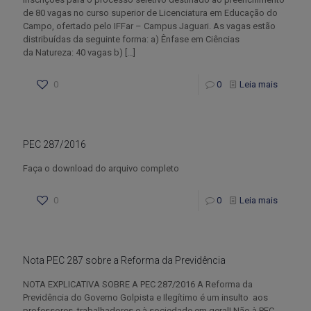
de 80 vagas no curso superior de Licenciatura em Educação do
Campo, ofertado pelo IFFar – Campus Jaguari. As vagas estão
distribuídas da seguinte forma: a) Ênfase em Ciências
da Natureza: 40 vagas b)
[…]
0
0
Leia mais
PEC 287/2016
Faça o download do arquivo completo
0
0
Leia mais
Nota PEC 287 sobre a Reforma da Previdência
NOTA EXPLICATIVA SOBRE A PEC 287/2016 A Reforma da
Previdência do Governo Golpista e Ilegítimo é um insulto aos
professores, trabalhadores e à sociedade em geral! Não à PEC