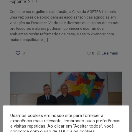
Expointer 2017
Com imenso orgulho e satisfação, a Casa da AGPTEA foi mais
uma vez base de apoio para as escolas técnicas agrícolas em
visitação na Expointer. Vindos de diversos municípios do estado,
professores e alunos puderam conhecer e usufruir dos
ambientes recém reformados da casa, e assim vivenciar com
maior tranquilidade
[…]
0
0
Leia mais
Usamos cookies em nosso site para fornecer a
experiência mais relevante, lembrando suas preferências
e visitas repetidas. Ao clicar em “Aceitar todos”, você
concorda com o uso de TODOS os cookies. .