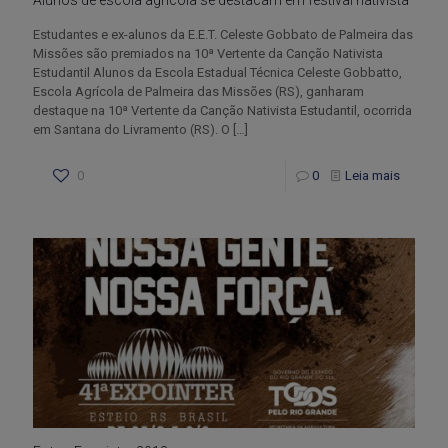
Alunos de escola agrícola se destacam em festival nativista
Estudantes e ex-alunos da E.E.T. Celeste Gobbato de Palmeira das
Missões são premiados na 10ª Vertente da Canção Nativista
Estudantil Alunos da Escola Estadual Técnica Celeste Gobbatto,
Escola Agrícola de Palmeira das Missões (RS), ganharam
destaque na 10ª Vertente da Canção Nativista Estudantil, ocorrida
em Santana do Livramento (RS). O
[…]
0
0
Leia mais