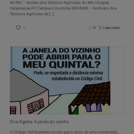
NUTAC – Núcleo dos Técnicos Agrícolas do Alto Uruguai
Catarinense IFC Campus Concórdia SINTAGRI – Sindicato dos
Técnicos Agrícolas de
[…]
0
0
Leia mais
Dica Agptea: A janela do vizinho
O Código Civil brasileiro proibi que o dono de uma construção,