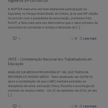
Agptea na 39ª EXPOINTER
A AGPTEA mais uma vez teve destacada participação na
Expointer, no Parque Assis Brasil, em Esteio, já na sua 39ª edição.
De acordo com o presidente da associação, professor Fritz
Roloff, a feira mais uma vez demonstrou que o setor primário da
economia vai comandar e nortear a retomada do
[…]
0
0
Leia mais
CNTE – Confederação Nacional dos Trabalhadores em
Educação
ANÁLISE DA MEDIDA PROVISÓRIA Nº 746, QUE TRATA DA
REFORMA DO ENSINO MÉDIO Texto atualizado em 26/09/16,
após a constatação de que o MEC manterá excluídas as
disciplinas de artes, educação física, filosofia e sociologia do
currículo do ensino médio. Em 22 de setembro de 2016, em ato
[…]
0
0
Leia mais