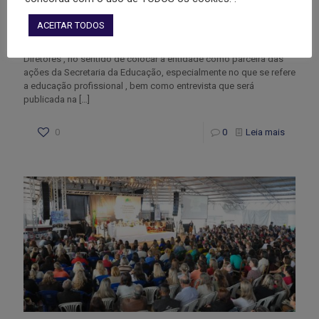
Agptea e Superintendente da Suepro e Diretores
ACEITAR TODOS
Encontro do Presidente da AGPTEA com novo Secretário de
Educação , Ronald Krummenauer, a Superintendente da Suepro e
Diretores , no sentido de colocar a entidade como parceira das
ações da Secretaria da Educação, especialmente no que se refere
a educação profissional , bem como entrevista que será
publicada na
[…]
0
0
Leia mais