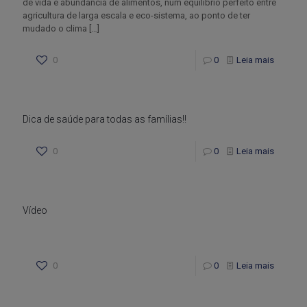
de vida e abundância de alimentos, num equilíbrio perfeito entre
agricultura de larga escala e eco-sistema, ao ponto de ter
mudado o clima
[…]
0
0
Leia mais
Dica de saúde para todas as famílias!!
0
0
Leia mais
Vídeo
0
0
Leia mais