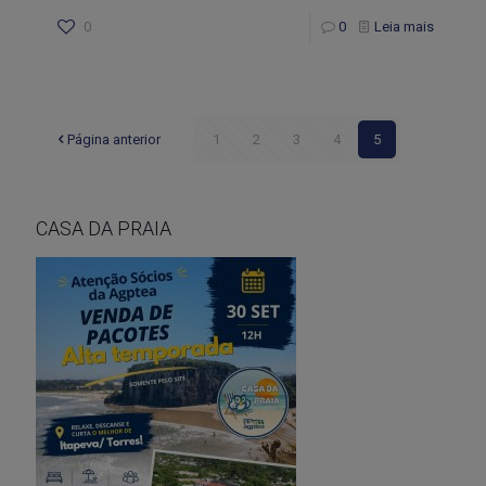
0
0
Leia mais
Página anterior
1
2
3
4
5
CASA DA PRAIA