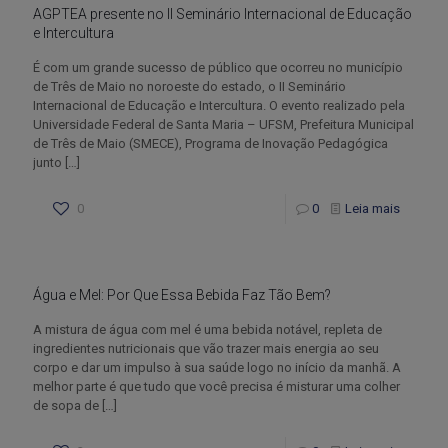
AGPTEA presente no II Seminário Internacional de Educação
e Intercultura
É com um grande sucesso de público que ocorreu no município
de Três de Maio no noroeste do estado, o II Seminário
Internacional de Educação e Intercultura. O evento realizado pela
Universidade Federal de Santa Maria – UFSM, Prefeitura Municipal
de Três de Maio (SMECE), Programa de Inovação Pedagógica
junto
[…]
0
0
Leia mais
Água e Mel: Por Que Essa Bebida Faz Tão Bem?
A mistura de água com mel é uma bebida notável, repleta de
ingredientes nutricionais que vão trazer mais energia ao seu
corpo e dar um impulso à sua saúde logo no início da manhã. A
melhor parte é que tudo que você precisa é misturar uma colher
de sopa de
[…]